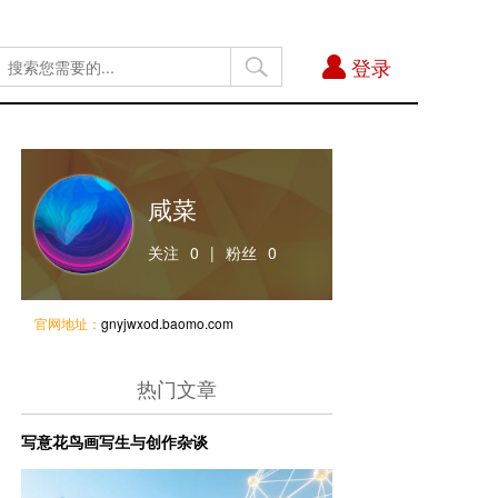
登录
咸菜
关注
0
|
粉丝
0
官网地址：
gnyjwxod.baomo.com
热门文章
写意花鸟画写生与创作杂谈