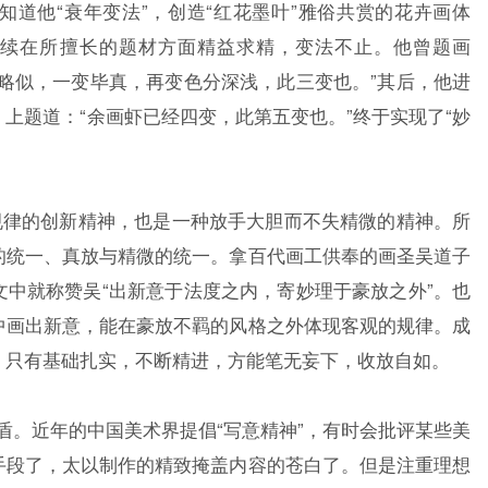
道他“衰年变法”，创造“红花墨叶”雅俗共赏的花卉画体
继续在所擅长的题材方面精益求精，变法不止。他曾题画
略似，一变毕真，再变色分深浅，此三变也。”其后，他进
上题道：“余画虾已经四变，此第五变也。”终于实现了“妙
律的创新精神，也是一种放手大胆而不失精微的精神。所
的统一、真放与精微的统一。拿百代画工供奉的画圣吴道子
中就称赞吴“出新意于法度之内，寄妙理于豪放之外”。也
中画出新意，能在豪放不羁的风格之外体现客观的规律。成
，只有基础扎实，不断精进，方能笔无妄下，收放自如。
盾。近年的中国美术界提倡“写意精神”，有时会批评某些美
手段了，太以制作的精致掩盖内容的苍白了。但是注重理想