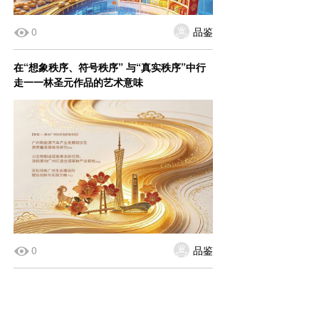
0
品鉴
在“想象秩序、符号秩序” 与“真实秩序”中行
走一一林圣元作品的艺术意味
0
品鉴