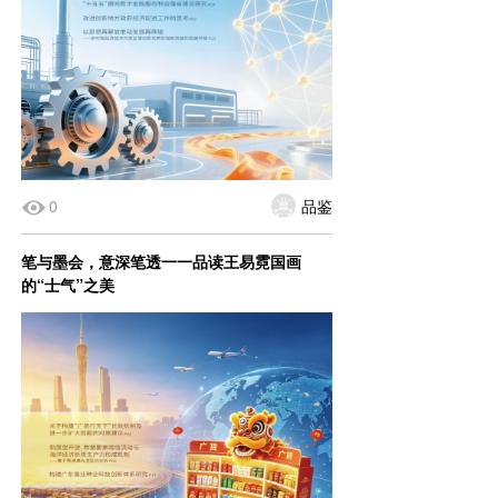
0
品鉴
笔与墨会，意深笔透一一品读王易霓国画
的“士气”之美