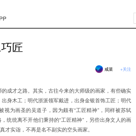
PP
工巧匠
咸菜
+关注
师的成才之路。其实，古往今来的大师级的画家，有些确实
，出身木工；明代浙派领军戴进，出身金银首饰工匠；明代
被视为画圣的吴道子，因为颇有“工匠精神”，同样被苏轼
路，统统离不开他们秉持的“工匠精神”，另些出身文人的画
得真才实诣，不再是名不副实的空头画家。