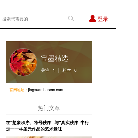
登录
宝墨精选
关注
1
|
粉丝
6
官网地址：
jingxuan.baomo.com
热门文章
在“想象秩序、符号秩序” 与“真实秩序”中行
走一一林圣元作品的艺术意味