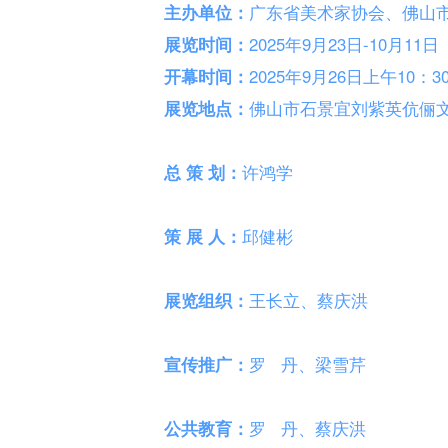
主办单位：
广东省美术家协会、佛山
展览时间：
2025年9月23日-10月11日
开幕时间：
2025年9月26日上午10：3
展览地点：
佛山市石景宜刘紫英伉俪
总 策 划：
许鸿学
策 展 人：
邱健彬
展览组织：
王长立、蔡庆洪
宣传推广：
罗 丹、梁雪芹
公共教育：
罗 丹、蔡庆洪