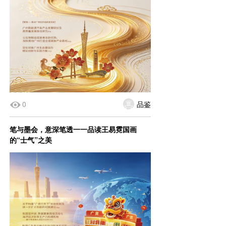
0
品鉴
笔与墨会，意深笔透一一品读王易霓国画
的“士气”之美