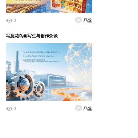
0
品鉴
写意花鸟画写生与创作杂谈
0
品鉴