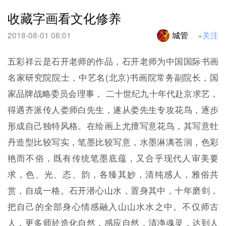
收藏字画看文化修养
2018-08-01 08:01
城管
+关注
五彩祥云是石开老师的作品，石开老师为中国国际书画
名家研究院院士，中艺名(北京)书画院常务副院长，国
家品牌战略委员会理事， 二十世纪九十年代赴京求艺，
得遇齐派传人娄师白先生，遂从娄先生专攻花鸟，逐步
形成自己独特风格。在绘画上尤擅写意花鸟，其写意牡
丹造型比较写实，笔墨比较写意，水墨淋漓苍润，色彩
艳而不俗，既有传统笔墨底蕴，又合乎现代人审美要
求，色、光、态、韵，各臻其妙，清纯感人，雅俗共
赏，自成一格。石开潜心山水，置身其中，十年磨剑，
把自己的全部身心情感融入山山水水之中。不仅师古
人，更多师於造化自然，感应自然，清净魂灵，达到人