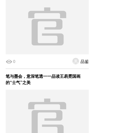
0
品鉴
笔与墨会，意深笔透一一品读王易霓国画
的“士气”之美