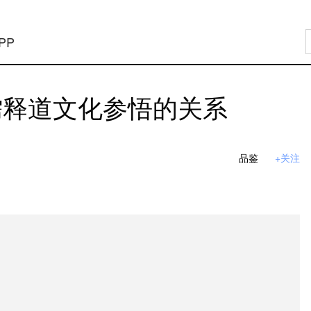
PP
儒释道文化参悟的关系
品鉴
+关注