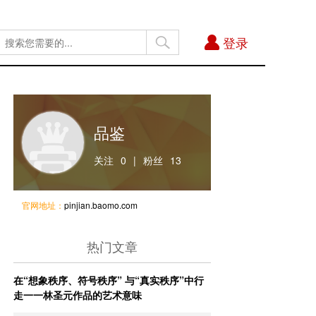
登录
品鉴
关注
0
|
粉丝
13
官网地址：
pinjian.baomo.com
热门文章
在“想象秩序、符号秩序” 与“真实秩序”中行
走一一林圣元作品的艺术意味