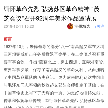
缅怀革命先烈 弘扬苏区革命精神 "茂
芝会议"召开92周年美术作品邀请展
2019-12-11 15:23
宝墨精选
+关注
前言
1927年10月，朱德领导的部分“八一”南昌起义军在大埔
三河坝完成狙击任务后撤退至饶平，在上饶茂芝召开重
要军事会议，作出“隐蔽北上，穿山西进，直奔湘南”的
重要军事决策，保存了南昌起义的革命火种，从而扭转
了中国革命军队的历史命运。更为后来胜利到达井冈山
与毛泽东同志率领的秋收起义部队会师奠定了基础，在
中国革命史上写下了光辉的一页。为更好地缅怀先烈，
传承和弘扬革命传统，举行缅怀革命先烈 弘扬苏区革命
精神—“茂芝会议”召开92周年美术作品邀请展。